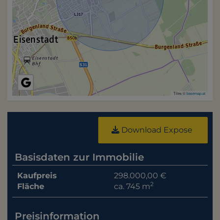
Tiles ©
basemap.at
Download Expose
Basisdaten zur Immobilie
Kaufpreis
298.000,00 €
2
Fläche
ca. 745 m
Preisinformation