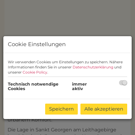
Cookie Einstellungen
Wir verwenden Cookies um Einstellungen zu speichern. Nähere
Informationen finden Sie in unserer
Datenschutzerklärung
und
unserer
Cookie Policy
.
Technisch notwendige
immer
Beschreibung
Cookies
aktiv
Sankt Georgen gilt als einer der begehrtesten
Stadtteile von Eisenstadt. Die Lage kombiniert
Speichern
Alle akzeptieren
ländlichen Charme und Heurigenkultur mit
urbanem Komfort.
Die Lage in Sankt Georgen am Leithagebirge