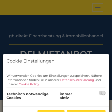
Naviga
DFI MIETANBOT
Cookie Einstellungen
Wir verwenden Cookies um Einstellungen zu speichern. Nähere
Informationen finden Sie in unserer
Datenschutzerklärung
und
unserer
Cookie Policy
.
Technisch notwendige
immer
Cookies
aktiv