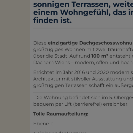
sonnigen Terrassen, weit
einem Wohngefühl, das in
finden ist.
Diese
einzigartige Dachgeschosswohn
großzügiges Wohnen mit zwei traumhaft
über die Stadt. Auf rund
100 m²
entsteht 
Dächern Wiens – modern, offen und hoch
Errichtet im Jahr 2016 und 2020 modernis
Architektur mit stilvoller Ausstattung un
großzügigen Terrassen schafft ein außer
Die Wohnung befindet sich im 5. Oberge
bequem per Lift (barrierefrei) erreichbar.
Tolle Raumaufteilung:
Ebene 1: