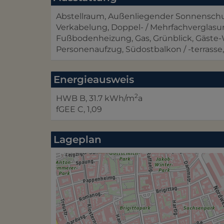
Abstellraum
Außenliegender Sonnensch
Verkabelung
Doppel- / Mehrfachverglas
Fußbodenheizung
Gas
Grünblick
Gäste
Personenaufzug
Südostbalkon / -terrasse
Energieausweis
2
HWB
B, 31.7 kWh/m
a
fGEE
C, 1,09
Lageplan