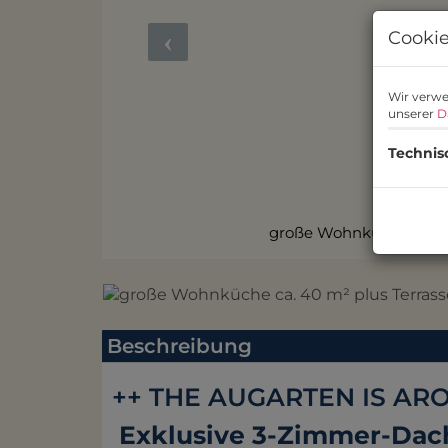
Cookie
Wir verwe
unserer
D
Technis
Wohnk
Beschreibung
++ THE AUGARTEN IS AR
Exklusive 3-Zimmer-Dac