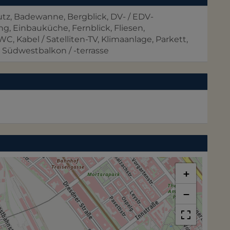
utz
Badewanne
Bergblick
DV- / EDV-
ung
Einbauküche
Fernblick
Fliesen
-WC
Kabel / Satelliten-TV
Klimaanlage
Parkett
Südwestbalkon / -terrasse
+
−