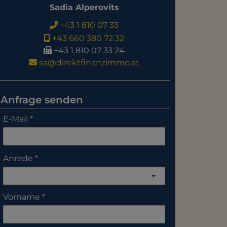
Sadia Alperovits
+43 1 810 07 33
+43 660 380 72 32
+43 1 810 07 33 24
sa@direktfinanzimmo.at
Anfrage senden
E-Mail
Anrede
Vorname