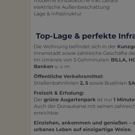
moderne Einbauküche inkl. Geräte
elektrische Außenbeschattung
Lage & Infrastruktur
Top-Lage & perfekte Infra
Die Wohnung befindet sich in der
Kunzg
Innenstadt sowie zahlreiche Geschäfte de
Im Umkreis von 5 Gehminuten:
BILLA, HO
Banken
u. v. m.
Öffentliche Verkehrsmittel:
Straßenbahnlinien
2, 5
sowie Buslinien
5A
Freizeit & Erholung:
Der
grüne Augartenpark
ist nur
1 Minute
Auch der Donaukanal mit seinen zahlreich
erreichbar.
Einziehen, ankommen und genießen – d
urbanes Leben auf einzigartige Weise.