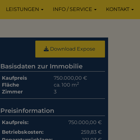
LEISTUNGEN
INFO / SERVICE
KONTAKT
Download Expose
Basisdaten zur Immobilie
Kaufpreis
750.000,00 €
2
Fläche
ca. 100 m
Zimmer
3
Preisinformation
Kaufpreis:
750.000,00 €
Betriebskosten:
259,83 €
Reparaturrücklage:
101,03 €