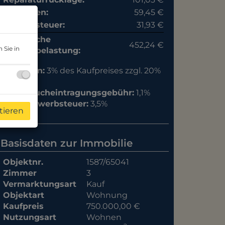
Liftkosten:
59,45 €
Umsatzsteuer:
31,93 €
monatliche
452,24 €
 Sie in
Gesamtbelastung:
Provision:
3% des Kaufpreises zzgl. 20%
USt.
Grundbucheintragungsgebühr:
1,1%
Grunderwerbsteuer:
3,5%
tieren
Basisdaten zur Immobilie
Objektnr.
1587/65041
Zimmer
3
Vermarktungsart
Kauf
Objektart
Wohnung
Kaufpreis
750.000,00 €
Nutzungsart
Wohnen