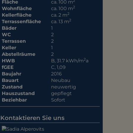
2
Fläche
ca. 100 m
2
Wohnfläche
ca. 100 m
2
Kellerfläche
ca. 2 m
2
Terrassenfläche
ca. 13 m
Bäder
1
WC
2
Terrassen
2
Keller
1
Abstellräume
2
2
HWB
B, 31.7 kWh/m
a
fGEE
C, 1,09
Baujahr
2016
Bauart
Neubau
Zustand
neuwertig
Hauszustand
gepflegt
Beziehbar
Sofort
Kontaktieren Sie uns