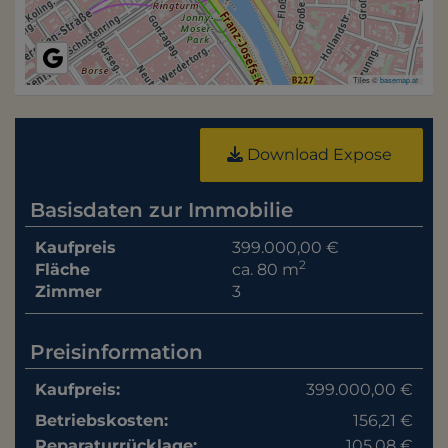
Tiles ©
basemap.at
Download Expose
Basisdaten zur Immobilie
Kaufpreis
399.000,00 €
2
Fläche
ca. 80 m
Zimmer
3
Preisinformation
Kaufpreis:
399.000,00 €
Betriebskosten:
156,21 €
Reparaturrücklage:
105,08 €