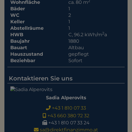
2
Wohnfläche
ca. 80 m
Bäder
1
WC
2
Keller
1
Abstellräume
1
2
HWB
C, 96.2 kWh/m
a
Baujahr
1880
Bauart
Altbau
Hauszustand
gepflegt
Beziehbar
Sofort
Kontaktieren Sie uns
Sadia Alperovits
+43 1 810 07 33
+43 660 380 72 32
+43 1 810 07 33 24
sa@direktfinanzimmo.at