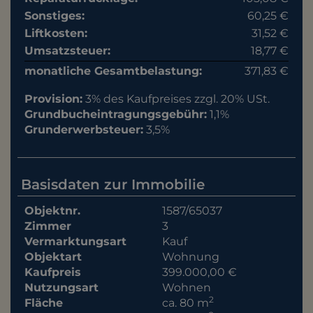
Sonstiges:
60,25 €
Liftkosten:
31,52 €
Umsatzsteuer:
18,77 €
monatliche Gesamtbelastung:
371,83 €
Provision:
3% des Kaufpreises zzgl. 20% USt.
Grundbucheintragungsgebühr:
1,1%
Grunderwerbsteuer:
3,5%
Basisdaten zur Immobilie
Objektnr.
1587/65037
Zimmer
3
Vermarktungsart
Kauf
Objektart
Wohnung
Kaufpreis
399.000,00 €
Nutzungsart
Wohnen
2
Fläche
ca. 80 m