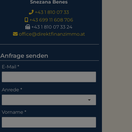
Snezana Benes
+43 1 810 07 33
+43 699 11 608 706
+43 1 810 07 33 24
office@direktfinanzimmo.at
Anfrage senden
E-Mail
Anrede
Vorname