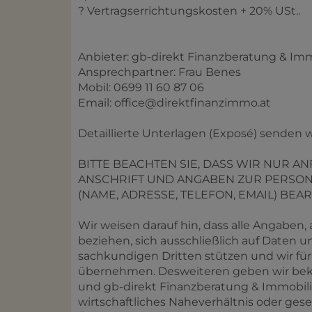
? Vertragserrichtungskosten + 20% USt..
Anbieter: gb-direkt Finanzberatung & I
Ansprechpartner: Frau Benes
Mobil: 0699 11 60 87 06
Email: office@direktfinanzimmo.at
Detaillierte Unterlagen (Exposé) senden w
BITTE BEACHTEN SIE, DASS WIR NUR A
ANSCHRIFT UND ANGABEN ZUR PERSO
(NAME, ADRESSE, TELEFON, EMAIL) BEA
Wir weisen darauf hin, dass alle Angaben, 
beziehen, sich ausschließlich auf Daten
sachkundigen Dritten stützen und wir für
übernehmen. Desweiteren geben wir beka
und gb-direkt Finanzberatung & Immobili
wirtschaftliches Naheverhältnis oder gese