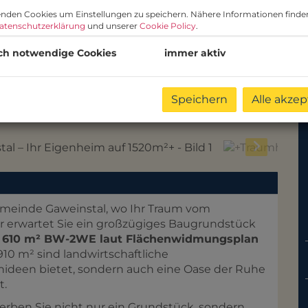
nden Cookies um Einstellungen zu speichern. Nähere Informationen finden
atenschutzerklärung
und unserer
Cookie Policy
.
ch notwendige Cookies
immer aktiv
Speichern
Alle akzep
Gemeinde Gaweinstal, wo Ihr Traum vom
r erwartet Sie ein großzügiges Baugrundstück
d 610 m² BW-2WE laut Flächenwidmungsplan
10 m² sind landwirtschaftliche
hnideen bietet, sondern auch eine Oase der Ruhe
t.
erben Sie nicht nur ein Grundstück, sondern