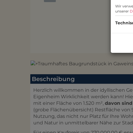
Wir verwe
unserer
D
Technis
Beschreibung
Herzlich willkommen in der idyllischen 
Eigenheim Wirklichkeit werden kann! Hie
mit einer Fläche von 1.520 m²,
davon sin
(grobe Flächenübersicht) Restfläche von 9
Nutzung,
das nicht nur Platz für Ihre Wo
und Natur in unmittelbarer Nähe zur Stad
Für einen Kaufpreis von 270.000,00 € erw