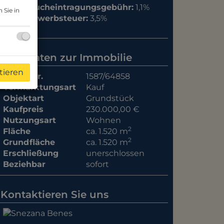
Grundbucheintragungsgebühr:
1,1%
 Sie in
Grunderwerbsteuer:
3,5%
Basisdaten zur Immobilie
tieren
Objektnr.
1587/64858
Vermarktungsart
Kauf
Objektart
Grundstück
Kaufpreis
230.000,00 €
Nutzungsart
Wohnen
2
Fläche
ca. 1.520 m
2
Grundfläche
ca. 1.520 m
Erschließung
unerschlossen
Beziehbar
sofort
Kontaktieren Sie uns