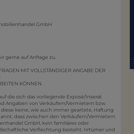
mmobilienhandel GmbH
ir gerne auf Anfrage zu.
NFRAGEN MIT VOLLSTÄNDIGER ANGABE DER
N
RBEITEN KÖNNEN.
auf die sich das vorliegende Exposé/Inserat
 und Angaben von Verkäufern/Vermietern bzw.
 diese keine, wie auch immer geartete, Haftung
nnt, dass zwischen den Verkäufern/Vermietern
enhandel GmbH, kein familiäres oder
llschaftliche Verflechtung besteht. Irrtümer und