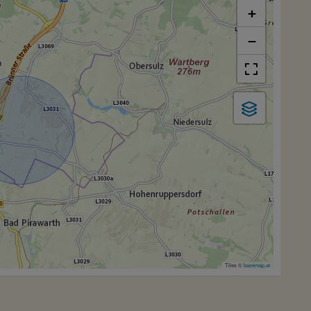
+
−
Tiles ©
basemap.at