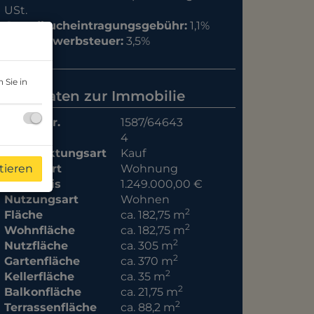
USt.
Grundbucheintragungsgebühr:
1,1%
Grunderwerbsteuer:
3,5%
 Sie in
Basisdaten zur Immobilie
Objektnr.
1587/64643
Zimmer
4
Vermarktungsart
Kauf
tieren
Objektart
Wohnung
Kaufpreis
1.249.000,00 €
Nutzungsart
Wohnen
2
Fläche
ca. 182,75 m
2
Wohnfläche
ca. 182,75 m
2
Nutzfläche
ca. 305 m
2
Gartenfläche
ca. 370 m
2
Kellerfläche
ca. 35 m
2
Balkonfläche
ca. 21,75 m
2
Terrassenfläche
ca. 88,2 m