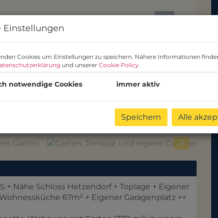
 Einstellungen
nden Cookies um Einstellungen zu speichern. Nähere Informationen finden
atenschutzerklärung
und unserer
Cookie Policy
.
ch notwendige Cookies
immer aktiv
auf den Garten
Speichern
Alle akzep
+ Nähe Schloss Hetzendorf + Toplage + Eigener
e Wohnessküche 67m² + Eigener Garagenplatz ++