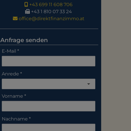
+43 699 11 608 706
+43 1 810 07 33 24
office@direktfinanzimmo.at
Anfrage senden
E-Mail
Anrede
Vorname
Nachname