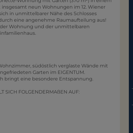
onette-Wohnung mit Garten (370 m²) in einem
mit insgesamt neun Wohnungen im 12. Wiener
ch in unmittelbarer Nähe des Schlosses
 durch eine angenehme Raumaufteilung aus!
rt der Wohnung und der unmittelbaren
infamilienhaus.
 Wohnzimmer, südöstlich verglaste Wände mit
ingefriedeten Garten im EIGENTUM.
ch bringt eine besondere Entspannung.
ILT SICH FOLGENDERMAßEN AUF: