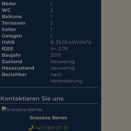
Bäder
1
WC
2
Balkone
1
Terrassen
2
Keller
1
Garagen
1
2
HWB
B, 35.59 kWh/m
a
fGEE
A+, 0,76
Baujahr
2019
Zustand
neuwertig
Hauszustand
neuwertig
Beziehbar
nach
Vereinbarung
Kontaktieren Sie uns
Snezana Benes
+43 1 810 07 33