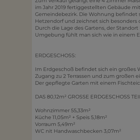
Zum Verkauf gelangt eine 4 Zimmer Mais
im Jahr 2019 fertiggestellten Gebäude 
Gemeindebezirk. Die Wohnung befindet si
Hetzendorf und zeichnet sich besonders
Durch die Lage des Gartens, der Stando
Umgebung fühlt man sich wie in einem E
ERDGESCHOSS:
Im Erdgeschoß befindet sich ein großes
Zugang zu 2 Terrassen und zum großen e
Der gepflegte Garten mit einem Fischtei
DAS 80,12m² GROSSE ERDGESCHOSS TE
Wohnzimmer 55,33m²
Küche 11,05m² + Speis 5,18m²
Vorraum 5,49m²
WC nit Handwaschbecken 3,07m²