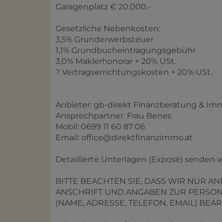
Garagenplatz € 20.000.-
Gesetzliche Nebenkosten:
3,5% Grunderwerbsteuer
1,1% Grundbucheintragungsgebühr
3,0% Maklerhonorar + 20% USt.
? Vertragserrichtungskosten + 20% USt..
Anbieter: gb-direkt Finanzberatung & I
Ansprechpartner: Frau Benes
Mobil: 0699 11 60 87 06
Email: office@direktfinanzimmo.at
Detaillierte Unterlagen (Exposé) senden w
BITTE BEACHTEN SIE, DASS WIR NUR A
ANSCHRIFT UND ANGABEN ZUR PERSO
(NAME, ADRESSE, TELEFON, EMAIL) BEA