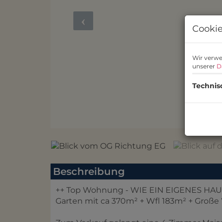
Cookie
Wir verwe
unserer
D
Technis
Blick 
Beschreibung
++ Top Wohnung - WIE EIN EIGENES HAUS 
Garten mit ca 370m² + Wfl 183m² + Groß