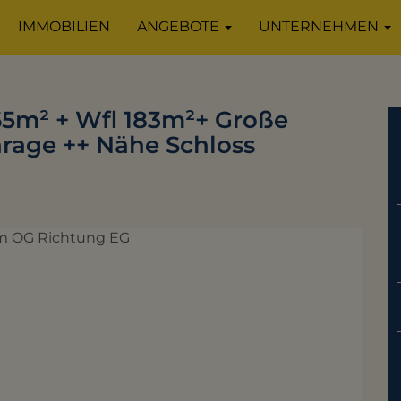
IMMOBILIEN
ANGEBOTE
UNTERNEHMEN
m² + Wfl 183m²+ Große
age ++ Nähe Schloss