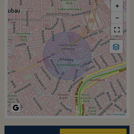
+
−
Tiles ©
basemap.at