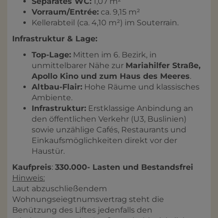
Separates WC:
1,07 m²
Vorraum/Entrée:
ca. 9,15 m²
Kellerabteil (ca. 4,10 m²) im Souterrain.
Infrastruktur & Lage:
Top-Lage:
Mitten im 6. Bezirk, in
unmittelbarer Nähe zur
Mariahilfer Straße,
Apollo Kino und zum Haus des Meeres
.
Altbau-Flair:
Hohe Räume und klassisches
Ambiente.
Infrastruktur:
Erstklassige Anbindung an
den öffentlichen Verkehr (U3, Buslinien)
sowie unzählige Cafés, Restaurants und
Einkaufsmöglichkeiten direkt vor der
Haustür.
Kaufpreis
:
330.000- Lasten und Bestandsfrei
Hinweis:
Laut abzuschließendem
Wohnungseiegtnumsvertrag steht die
Benützung des Liftes jedenfalls den