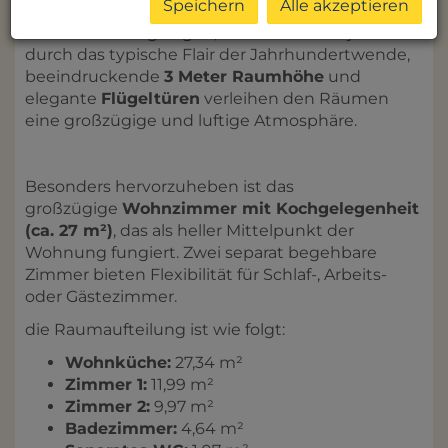
Speichern
Alle akzeptieren
Im
2. Liftstock
gelegen, besticht das Objekt
durch das typische Flair der Jahrhundertwende,
beeindruckende
3 Meter Raumhöhe
und
elegante
Flügeltüren
verleihen den Räumen
eine großzügige und luftige Atmosphäre.
Besonders hervorzuheben ist das
großzügige
Wohnzimmer mit Kochgelegenheit
(ca. 27 m²)
, das als heller Mittelpunkt der
Wohnung fungiert. Zwei separat begehbare
Zimmer bieten Flexibilität für Schlaf-, Arbeits-
oder Gästezimmer.
die Raumaufteilung ist wie folgt:
Wohnküche:
27,34 m²
Zimmer 1:
11,99 m²
Zimmer 2:
9,97 m²
Badezimmer:
4,64 m²