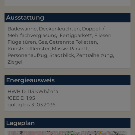
Ausstattung
Badewanne
Deckenleuchten
Doppel- /
Mehrfachverglasung
Fertigparkett
Fliesen
Flügeltüren
Gas
Getrennte Toiletten
Kunststofffenster
Massiv
Parkett
Personenaufzug
Stadtblick
Zentralheizung
Ziegel
Energieausweis
2
HWB
D, 113 kWh/m
a
fGEE
D, 1,95
gültig bis
31.03.2036
Lageplan