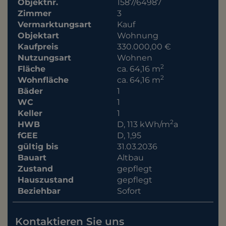
Objektnr.
1587/64987
Zimmer
3
Vermarktungsart
Kauf
Objektart
Wohnung
Kaufpreis
330.000,00 €
Nutzungsart
Wohnen
2
Fläche
ca. 64,16 m
2
Wohnfläche
ca. 64,16 m
Bäder
1
WC
1
Keller
1
2
HWB
D, 113 kWh/m
a
fGEE
D, 1,95
gültig bis
31.03.2036
Bauart
Altbau
Zustand
gepflegt
Hauszustand
gepflegt
Beziehbar
Sofort
Kontaktieren Sie uns