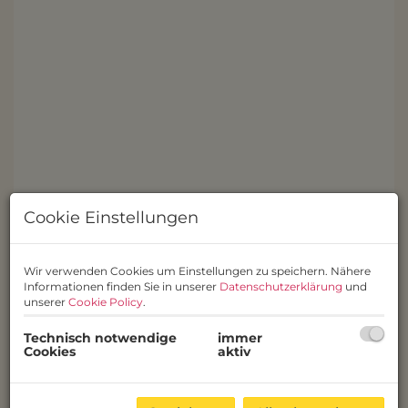
Cookie Einstellungen
Wir verwenden Cookies um Einstellungen zu speichern. Nähere
Informationen finden Sie in unserer
Datenschutzerklärung
und
Beschreibung
unserer
Cookie Policy
.
In einer der begehrtesten Lagen des 6. Bezirks,
Technisch notwendige
immer
direkt um die Ecke des ikonischen
Haus des
Cookies
aktiv
Meeres
, erwartet Sie diese sanierungsbedürftige
Wiener Altbauwohnung eines
Jahrhundertwendhauses mit glatter Fassade.