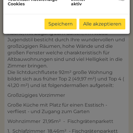
Cookies
aktiv
Zum Verkauf gelangt dieses Jugendstil-Juwel im
Wiener Altbau 92 m² um nur € 359.000,- im 14.
Bezirk BJ 1900.
Speichern
Alle akzeptieren
Die helle 3-Zimmer + separate großräumige
Küche, mit Zugang zum Garten, im Altbau
Jugendstil besticht durch Ihre wundervollen und
großzügigen Räumen, hohe Wände und die
großen Fenster welche charakteristisch für
Altbauwohnungen sind und viel Helligkeit in die
Zimmer bringen.
Die lichtdurchflutete 92m² große Wohnung
bildet sich aus früher Top 2 (49,97 m²) und Top 4 (
41,20 m²) und ist folgendermaßen aufgeteilt:
Großzügiges Vorzimmer
Große Küche mit Platz für einen Esstisch -
verfliest - und Zugang zum Garten
Wohnzimmer 21,95m² - Fischgrätenparkett
1. Schlafzimmer 18,46m² - Fischgrätenparkett