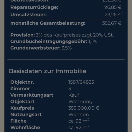
Reparaturrücklage:
96,85 €
Umsatzsteuer:
23,26 €
monatliche Gesamtbelastung:
352,67 €
Provision:
3% des Kaufpreises zzgl. 20% USt.
Grundbucheintragungsgebühr:
1,1%
Grunderwerbsteuer:
3,5%
Basisdaten zur Immobilie
Objektnr.
1587/64835
Zimmer
3
Vermarktungsart
Kauf
Objektart
Wohnung
Kaufpreis
359.000,00 €
Nutzungsart
Wohnen
2
Fläche
ca. 92 m
2
Wohnfläche
ca. 92 m