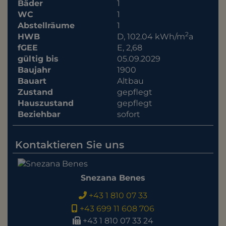
Bäder
1
WC
1
Abstellräume
1
2
HWB
D, 102.04 kWh/m
a
fGEE
E, 2,68
gültig bis
05.09.2029
Baujahr
1900
Bauart
Altbau
Zustand
gepflegt
Hauszustand
gepflegt
Beziehbar
sofort
Kontaktieren Sie uns
Snezana Benes
+43 1 810 07 33
+43 699 11 608 706
+43 1 810 07 33 24