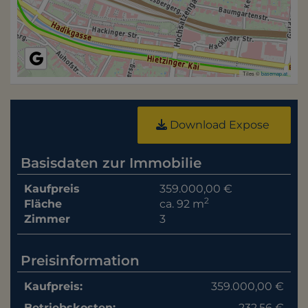
Tiles ©
basemap.at
Download Expose
Basisdaten zur Immobilie
Kaufpreis
359.000,00 €
2
Fläche
ca. 92 m
Zimmer
3
Preisinformation
Kaufpreis:
359.000,00 €
Betriebskosten:
232,56 €