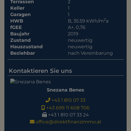
Terrassen
2
Keller
1
Garagen
1
2
HWB
B, 35.59 kWh/m
a
fGEE
A+, 0,76
Baujahr
2019
Zustand
neuwertig
Hauszustand
neuwertig
Beziehbar
nach Vereinbarung
Kontaktieren Sie uns
Snezana Benes
+43 1 810 07 33
+43 699 11 608 706
+43 1 810 07 33 24
office@direktfinanzimmo.at