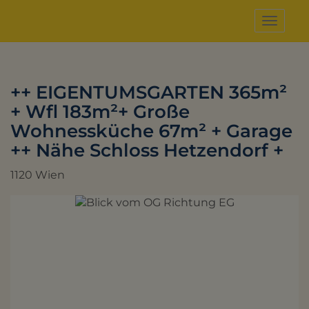
Naviga
++ EIGENTUMSGARTEN 365m²
+ Wfl 183m²+ Große
Wohnessküche 67m² + Garage
++ Nähe Schloss Hetzendorf +
1120 Wien