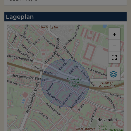
Lageplan
+
−